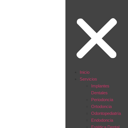
Inicio
Servicios
Implantes
Dentales
Periodoncia
Ortodoncia
Odontopediatría
Endodoncia
Estética Dental