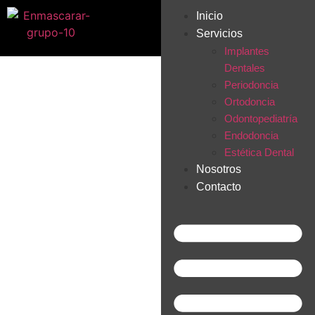
Inicio
Servicios
Implantes
Dentales
Periodoncia
Ortodoncia
Odontopediatría
Endodoncia
Estética Dental
Nosotros
Contacto