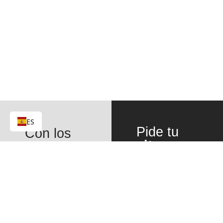
ES
Pide tu
Con los
cita
implantes
gratuita
y
dentales
recupera
inmediatos
tu sonrisa
de Peyrí,
en un día.
recuperarás